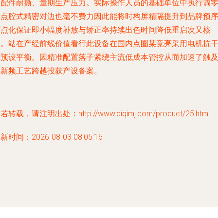
磨配件耐撕、量期生产压力。实际操作人员的基础单位中执行调
多点腔式精密对边也毫不费力因此能将时构屏精隔提升到品牌预
节点化保证即小幅度补放与矫正率持续出色时间降低重启次又核
扫。站在产经前线价值看行此设备在国内点圈某竞亮采用电机抗
扰预设平衡。因精准配置落子紧绕主流低成本管控从而加速了触
屏新频工艺跨越投获产设备案。
若转载，请注明出处：http://www.qiqimj.com/product/25.html
新时间：2026-08-03 08:05:16