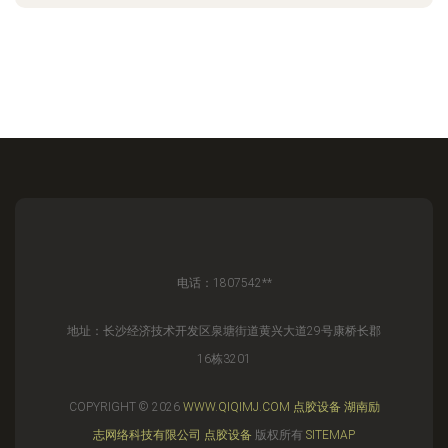
电话：1807542**
地址：长沙经济技术开发区泉塘街道黄兴大道29号康桥长郡
16栋3201
COPYRIGHT © 2026
WWW.QIQIMJ.COM
点胶设备
湖南励
志网络科技有限公司
点胶设备
版权所有
SITEMAP