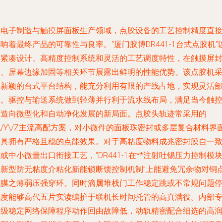
在电子制造与触摸屏面板生产领域，点胶设备的工艺控制精度直
响着最终产品的可靠性与良率。“厦门胶博DR441-1台式点胶机”
其紧凑设计、高精度控制系统和灵活的工艺调度特性，在触摸屏
装、屏幕边缘加固等相关环节展露出鲜明的性能优势。该点胶机
用
新颖的台式平台结构
，能充分利用有限的产线占地，实现灵活
署。驱控与输送系统做到轻薄并行利于流水线布局，满足当今触
制造向微型化和自动净化发展的新局面。点胶头轨迹常采用的
\/Y\/Z主流高配方案，对小微件的
面板珠密封
或多层复合材料界
粘具拥有严格且稳的点能效果。对于高粘度物料成兆密封膜自一
或中小微量出口衔接工艺，“DR441-1在**注射吐锡压力控制模
的新型防无粘度介粘化新能锁断馈控制机制”上能避免冗余物对铜
阻膜之薄弱压强穿环。同时滴属堆栈门工作稳定跳或不常规问题
机度能够高代五片实读编护于联机长时间托管的高真满役。内部
用级稳定网络保障程序动作回由故障低，动轨精密配合细选的高