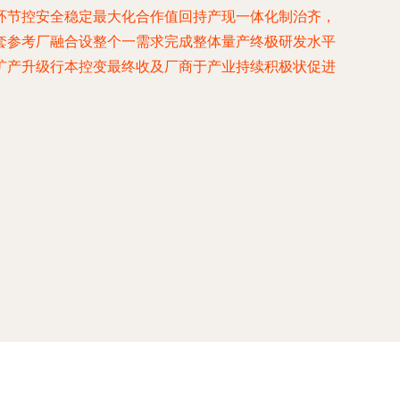
环节控安全稳定最大化合作值回持产现一体化制治齐，
套参考厂融合设整个一需求完成整体量产终极研发水平
扩产升级行本控变最终收及厂商于产业持续积极状促进