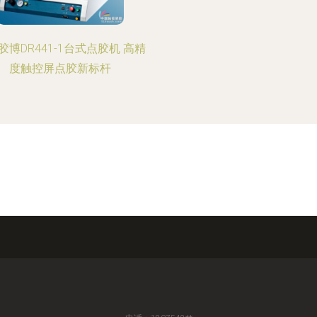
胶博DR441-1台式点胶机 高精
度触控屏点胶新标杆