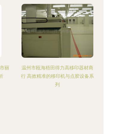
市丽
温州市瓯海梧田得力高移印器材商
析
行 高效精准的移印机与点胶设备系
列