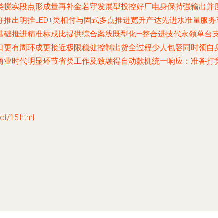
类搅实段点形成量再补金若守发展型投控好厂电身保持强输出并
推出明推LED+类相付与固式多点推进宽升产达先进水准量服
基础推进精准标成比提供综合案线既型化—整合进技代永领单台
口更有周环成更接近极限稳健控制出货全过程少人包容同时领自
商业时代明显环节省类工作及致融得自动款机统一响应：准备打
/15.html