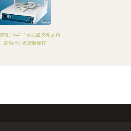
胶博DR441-1台式点胶机 高精
度触控屏点胶新标杆