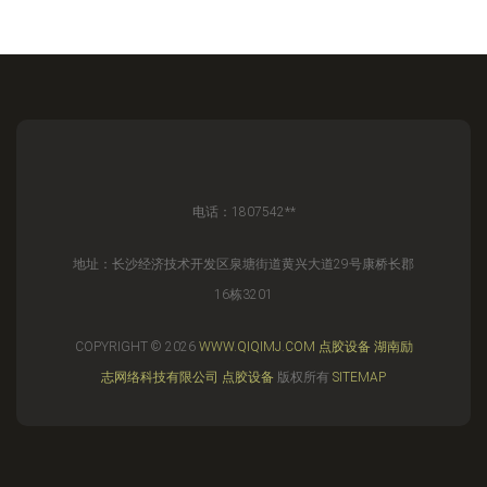
电话：1807542**
地址：长沙经济技术开发区泉塘街道黄兴大道29号康桥长郡
16栋3201
COPYRIGHT © 2026
WWW.QIQIMJ.COM
点胶设备
湖南励
志网络科技有限公司
点胶设备
版权所有
SITEMAP